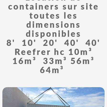
containers sur site
toutes les
dimensions
disponibles
8' 10' 20' 40' 40'
Reefrer hc 10m³
16m³ 33m³ 56m³
64m³