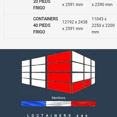
20 PIEDS
x 2591 mm
x 2390 mm
FRIGO
CONTAINERS
11043 x
12192 x 2438
40 PIEDS
2250 x 2200
x 2591 mm
FRIGO
mm
Mentions
LOCTAINERS sas