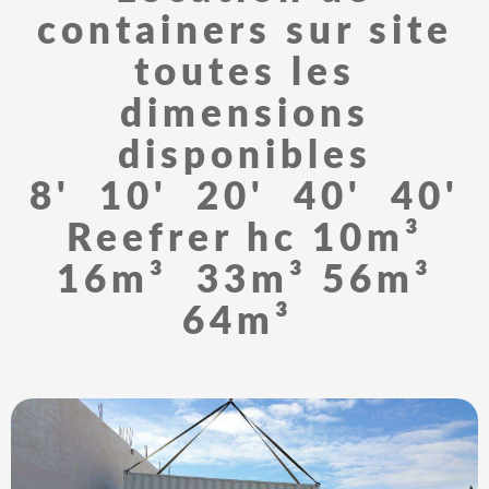
containers sur site
toutes les
dimensions
disponibles
8' 10' 20' 40' 40'
Reefrer hc 10m³
16m³ 33m³ 56m³
64m³